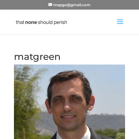
tnspgo@gmail.com
matgreen